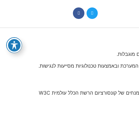
 מוגבלות.
מערכת ובאמצעות טכנולוגיות מסייעות לנגישות.
2. לתקן הישראלי ת”י 5568 – “קווים מנחים לנגישות תכנים באינטרנט” לרמה . AA תקן ישראלי זה זהה למסמך הקווים המנחים של קונסורציום הרשת הכלל עולמית W3C